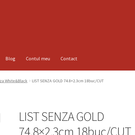
Blog
Contul meu
Contact
espre noi
Informatii
Magazin
Plată
za White&Black
LIST SENZA GOLD 74.8×2.3cm 18buc/CUT
LIST SENZA GOLD
74.8×2.3cm 18buc/CUT