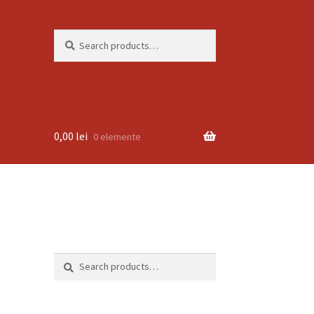
Search
Search
for:
0,00
lei
0 elemente
Search
Search
for: