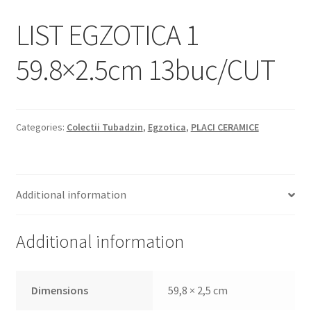
Informatii
LIST EGZOTICA 1
Plata si Livrare
59.8×2.5cm 13buc/CUT
Politică de confidențialitate
Politica de cookie
Categories:
Colectii Tubadzin
,
Egzotica
,
PLACI CERAMICE
Termeni si conditii
Magazin
Additional information
Plată
Additional information
Dimensions
59,8 × 2,5 cm