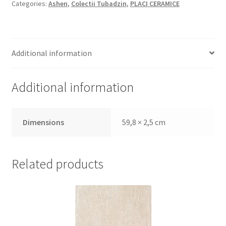
Informatii
Categories:
Ashen
,
Colectii Tubadzin
,
PLACI CERAMICE
Plata si Livrare
Additional information
Politică de confidențialitate
Politica de cookie
Additional information
Termeni si conditii
Dimensions
59,8 × 2,5 cm
Magazin
Related products
Plată