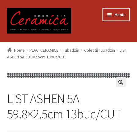
Sari
Sari
Meniu
la
la
navigare
conținut
Prima pagină
Home
PLACI CERAMICE
Tubadzin
Colectii Tubadzin
LIST
ASHEN 5A 59.8×2.5cm 13buc/CUT
Blog
Contact
Contul meu
LIST ASHEN 5A
Coș
59.8×2.5cm 13buc/CUT
Despre noi