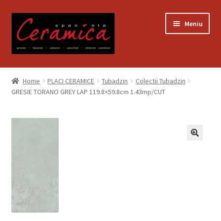
Sari
Sari
Meniu
la
la
navigare
conținut
Prima pagină
Home
PLACI CERAMICE
Tubadzin
Colectii Tubadzin
GRESIE TORANO GREY LAP 119.8×59.8cm 1.43mp/CUT
Blog
Contact
Contul meu
Coș
Despre noi