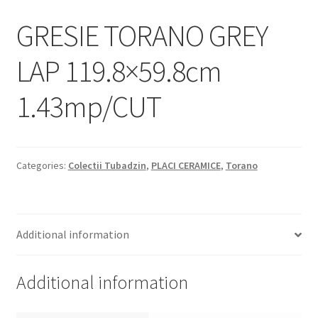
Informatii
GRESIE TORANO GREY
Plata si Livrare
LAP 119.8×59.8cm
Politică de confidențialitate
1.43mp/CUT
Politica de cookie
Termeni si conditii
Categories:
Colectii Tubadzin
,
PLACI CERAMICE
,
Torano
Magazin
Plată
Additional information
Additional information