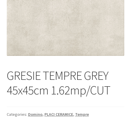
Informatii
Plata si Livrare
Politică de confidențialitate
Politica de cookie
Termeni si conditii
GRESIE TEMPRE GREY
Magazin
45x45cm 1.62mp/CUT
Plată
Categories:
Domino
,
PLACI CERAMICE
,
Tempre