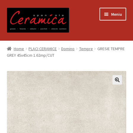
Sari
Sari
Meniu
la
la
navigare
conținut
Prima pagină
Home
PLACI CERAMICE
Domino
Tempre
GRESIE TEMPRE
GREY 45x45cm 1.62mp/CUT
Blog
Contact
Contul meu
Coș
Despre noi