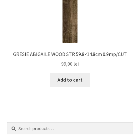
GRESIE ABIGAILE WOOD STR 59.8×14.8cm 0.9mp/CUT
99,00
lei
Add to cart
Search
Search
for: