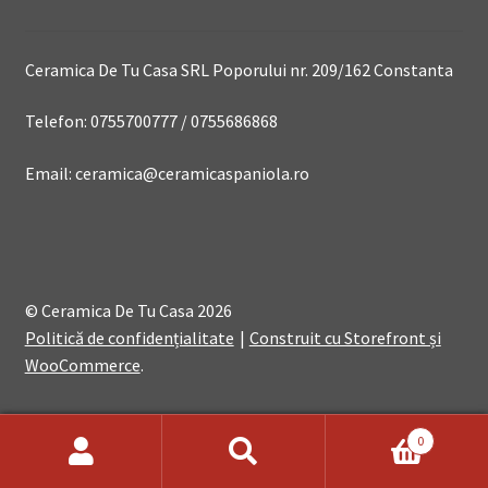
Ceramica De Tu Casa SRL Poporului nr. 209/162 Constanta
Telefon: 0755700777 / 0755686868
Email: ceramica@ceramicaspaniola.ro
© Ceramica De Tu Casa 2026
Politică de confidențialitate
Construit cu Storefront și
WooCommerce
.
0
Search
Search