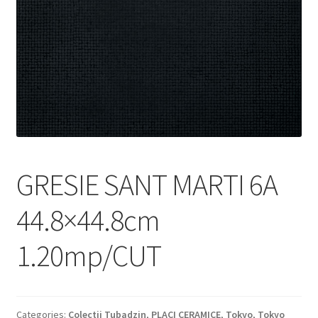
Informatii
Plata si Livrare
Politică de confidențialitate
Politica de cookie
Termeni si conditii
GRESIE SANT MARTI 6A
Magazin
44.8×44.8cm
Plată
1.20mp/CUT
Categories:
Colectii Tubadzin
,
PLACI CERAMICE
,
Tokyo
,
Tokyo