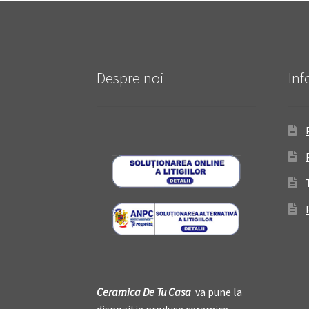
Despre noi
Inf
Ceramica De
T
u Casa
va pune la
dispozitie produse ceramice,