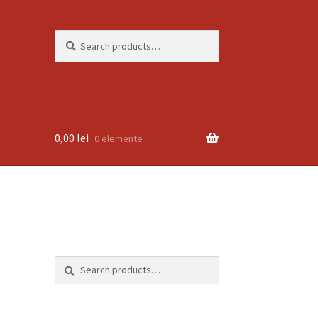
Search
Search
for:
0,00
lei
0 elemente
Search
Search
for: