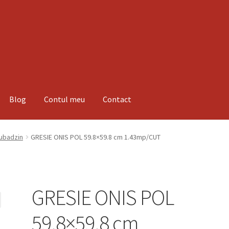
Blog
Contul meu
Contact
espre noi
Informatii
Magazin
Plată
Tubadzin
GRESIE ONIS POL 59.8×59.8 cm 1.43mp/CUT
GRESIE ONIS POL
59.8×59.8 cm