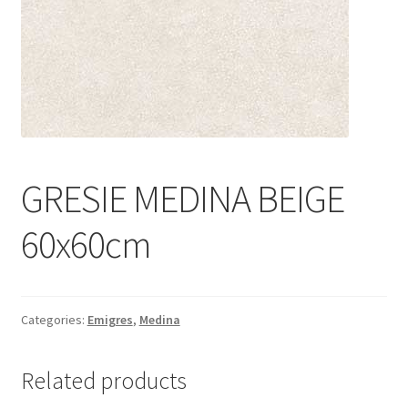
Informatii
Plata si Livrare
Politică de confidențialitate
Politica de cookie
GRESIE MEDINA BEIGE
Termeni si conditii
60x60cm
Magazin
Plată
Categories:
Emigres
,
Medina
Related products