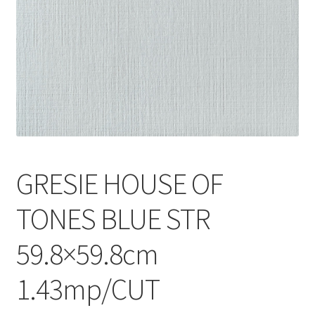
Informatii
Plata si Livrare
Politică de confidențialitate
Politica de cookie
Termeni si conditii
GRESIE HOUSE OF
Magazin
TONES BLUE STR
Plată
59.8×59.8cm
1.43mp/CUT