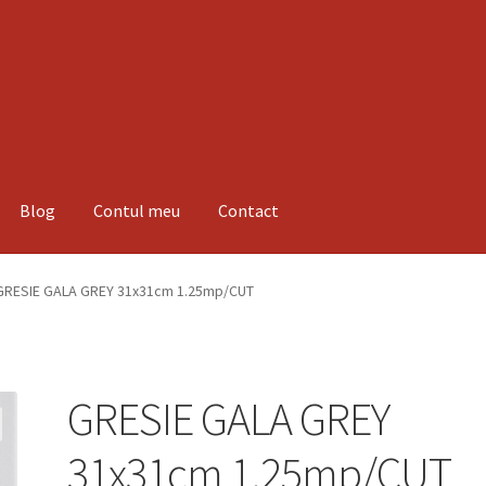
Blog
Contul meu
Contact
espre noi
Informatii
Magazin
Plată
GRESIE GALA GREY 31x31cm 1.25mp/CUT
GRESIE GALA GREY
31x31cm 1.25mp/CUT