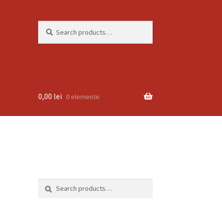
Search
Search
for:
0,00
lei
0 elemente
Search
Search
for: