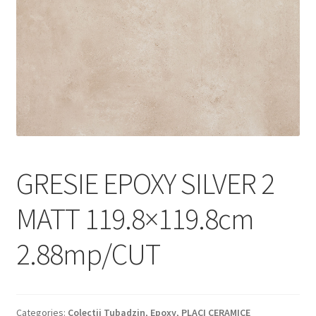
Informatii
Plata si Livrare
Politică de confidențialitate
Politica de cookie
Termeni si conditii
GRESIE EPOXY SILVER 2
Magazin
MATT 119.8×119.8cm
Plată
2.88mp/CUT
Categories:
Colectii Tubadzin
,
Epoxy
,
PLACI CERAMICE