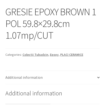
Informatii
GRESIE EPOXY BROWN 1
Plata si Livrare
POL 59.8×29.8cm
Politică de confidențialitate
1.07mp/CUT
Politica de cookie
Termeni si conditii
Categories:
Colectii Tubadzin
,
Epoxy
,
PLACI CERAMICE
Magazin
Plată
Additional information
Additional information