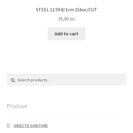
STEEL 12 59.8/1cm 15buc/CUT
35,00
lei
Add to cart
Search
Search
for:
Produse
OBIECTE SANITARE