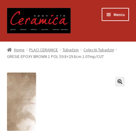
Sari
Sari
Meniu
la
la
navigare
conținut
Prima pagină
Home
PLACI CERAMICE
Tubadzin
Colectii Tubadzin
GRESIE EPOXY BROWN 1 POL 59.8×29.8cm 1.07mp/CUT
Blog
Contact
Contul meu
Coș
Despre noi