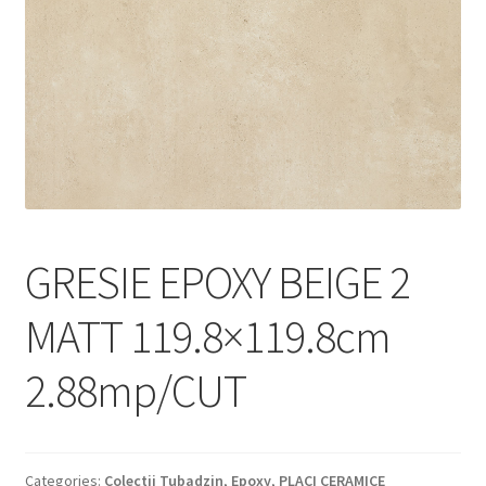
Informatii
Plata si Livrare
Politică de confidențialitate
Politica de cookie
Termeni si conditii
GRESIE EPOXY BEIGE 2
Magazin
MATT 119.8×119.8cm
Plată
2.88mp/CUT
Categories:
Colectii Tubadzin
,
Epoxy
,
PLACI CERAMICE