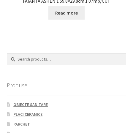
FAIANTA ASHEN 1 59.8×29.8cm 1.07mp/CUT
Read more
Search
Search
for:
Produse
OBIECTE SANITARE
PLACI CERAMICE
PARCHET