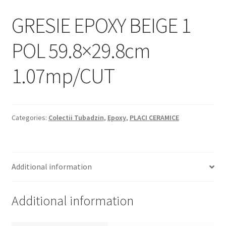
Informatii
GRESIE EPOXY BEIGE 1
Plata si Livrare
POL 59.8×29.8cm
Politică de confidențialitate
1.07mp/CUT
Politica de cookie
Termeni si conditii
Categories:
Colectii Tubadzin
,
Epoxy
,
PLACI CERAMICE
Magazin
Plată
Additional information
Additional information