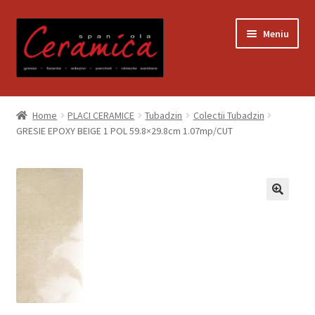
Sari
Sari
Meniu
la
la
navigare
conținut
Prima pagină
Home
PLACI CERAMICE
Tubadzin
Colectii Tubadzin
GRESIE EPOXY BEIGE 1 POL 59.8×29.8cm 1.07mp/CUT
Blog
Contact
Contul meu
Coș
Despre noi