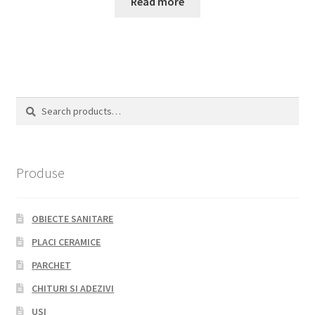
Read more
Search
Search
for:
Produse
OBIECTE SANITARE
PLACI CERAMICE
PARCHET
CHITURI SI ADEZIVI
USI