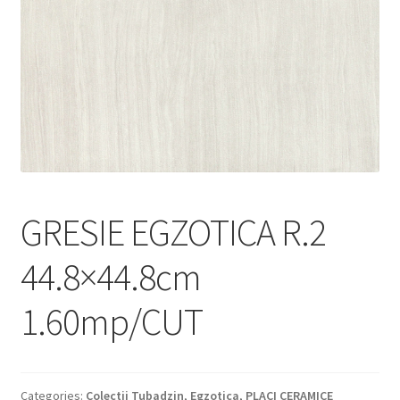
Informatii
Plata si Livrare
Politică de confidențialitate
Politica de cookie
Termeni si conditii
GRESIE EGZOTICA R.2
Magazin
44.8×44.8cm
Plată
1.60mp/CUT
Categories:
Colectii Tubadzin
,
Egzotica
,
PLACI CERAMICE