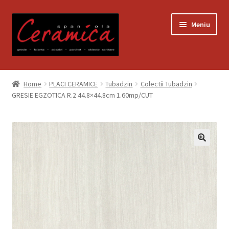
Sari
Sari
Meniu
la
la
navigare
conținut
Prima pagină
Home
PLACI CERAMICE
Tubadzin
Colectii Tubadzin
GRESIE EGZOTICA R.2 44.8×44.8cm 1.60mp/CUT
Blog
Contact
Contul meu
Coș
Despre noi