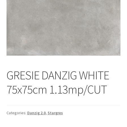
Informatii
Plata si Livrare
Politică de confidențialitate
Politica de cookie
Termeni si conditii
GRESIE DANZIG WHITE
Magazin
75x75cm 1.13mp/CUT
Plată
Categories:
Danzig 2.0
,
Stargres