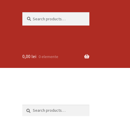
Search
Search
for:
0,00
lei
0 elemente
Search
Search
for: