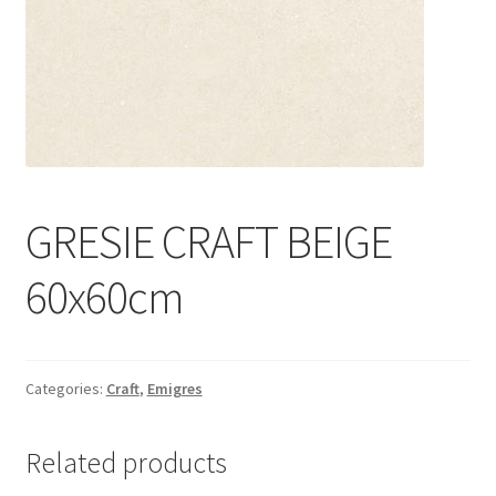
Informatii
Plata si Livrare
Politică de confidențialitate
Politica de cookie
GRESIE CRAFT BEIGE
Termeni si conditii
60x60cm
Magazin
Plată
Categories:
Craft
,
Emigres
Related products