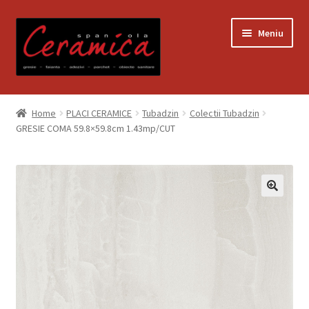
Sari
Sari
Meniu
la
la
navigare
conținut
Prima pagină
Home
PLACI CERAMICE
Tubadzin
Colectii Tubadzin
GRESIE COMA 59.8×59.8cm 1.43mp/CUT
Blog
Contact
Contul meu
Coș
Despre noi