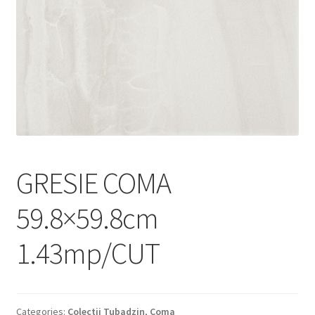
Informatii
Plata si Livrare
Politică de confidențialitate
Politica de cookie
Termeni si conditii
GRESIE COMA
Magazin
59.8×59.8cm
Plată
1.43mp/CUT
Categories:
Colectii Tubadzin
,
Coma