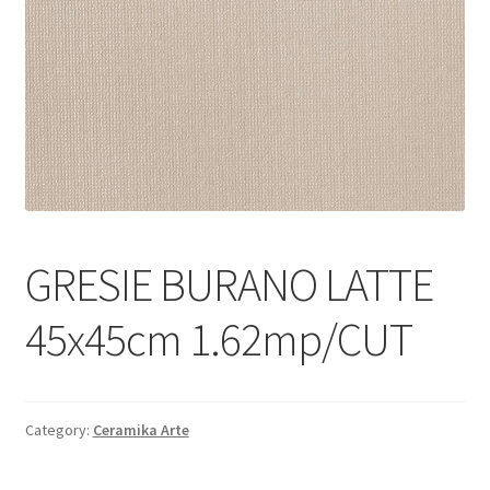
Informatii
Plata si Livrare
Politică de confidențialitate
Politica de cookie
Termeni si conditii
GRESIE BURANO LATTE
Magazin
45x45cm 1.62mp/CUT
Plată
Category:
Ceramika Arte