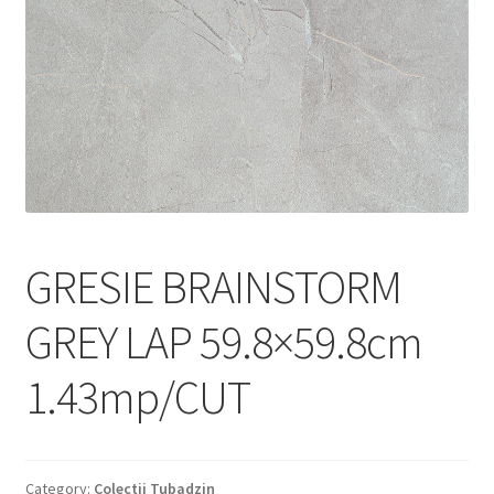
Informatii
Plata si Livrare
Politică de confidențialitate
Politica de cookie
Termeni si conditii
GRESIE BRAINSTORM
Magazin
GREY LAP 59.8×59.8cm
Plată
1.43mp/CUT
Category:
Colectii Tubadzin