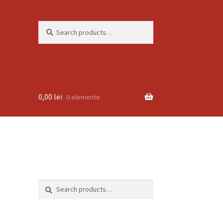
Search
Search
for:
0,00
lei
0 elemente
Search
Search
for: