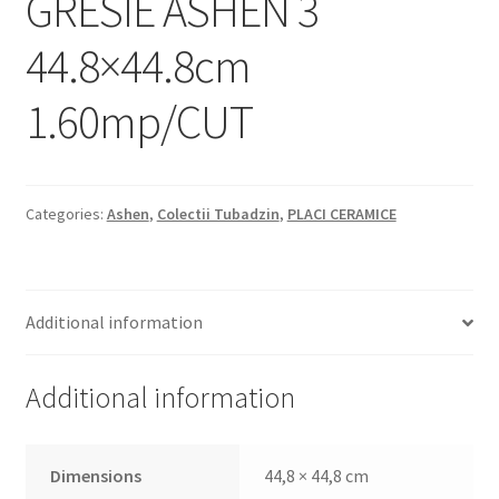
GRESIE ASHEN 3
Informatii
44.8×44.8cm
Plata si Livrare
1.60mp/CUT
Politică de confidențialitate
Politica de cookie
Categories:
Ashen
,
Colectii Tubadzin
,
PLACI CERAMICE
Termeni si conditii
Magazin
Additional information
Plată
Additional information
Dimensions
44,8 × 44,8 cm