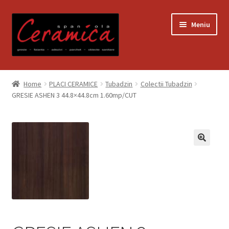
Sari
Sari
Meniu
la
la
navigare
conținut
Prima pagină
Home
PLACI CERAMICE
Tubadzin
Colectii Tubadzin
GRESIE ASHEN 3 44.8×44.8cm 1.60mp/CUT
Blog
Contact
Contul meu
Coș
Despre noi