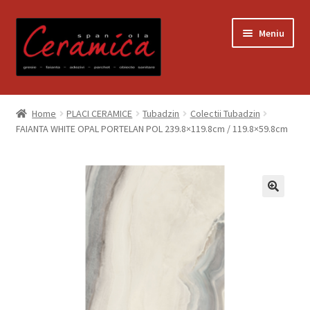
Sari
Sari
Meniu
la
la
navigare
conținut
Prima pagină
Home
PLACI CERAMICE
Tubadzin
Colectii Tubadzin
FAIANTA WHITE OPAL PORTELAN POL 239.8×119.8cm / 119.8×59.8cm
Blog
Contact
Contul meu
Coș
Despre noi