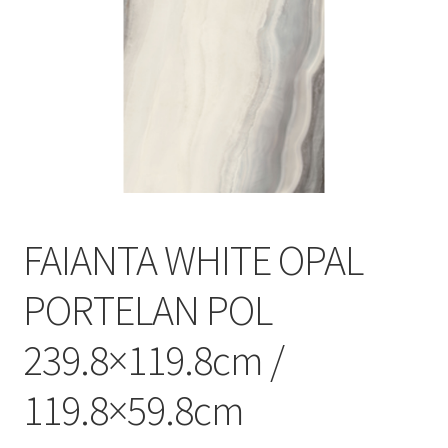
Informatii
Plata si Livrare
Politică de confidențialitate
Politica de cookie
Termeni si conditii
FAIANTA WHITE OPAL
Magazin
PORTELAN POL
Plată
239.8×119.8cm /
119.8×59.8cm