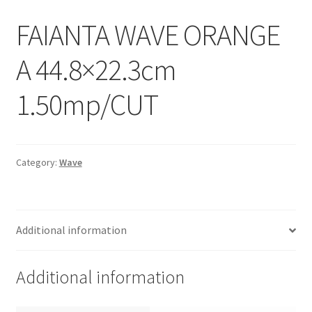
Informatii
FAIANTA WAVE ORANGE
Plata si Livrare
A 44.8×22.3cm
Politică de confidențialitate
1.50mp/CUT
Politica de cookie
Termeni si conditii
Category:
Wave
Magazin
Plată
Additional information
Additional information