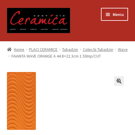
Sari
Sari
Meniu
la
la
navigare
conținut
Prima pagină
Home
PLACI CERAMICE
Tubadzin
Colectii Tubadzin
Wave
FAIANTA WAVE ORANGE A 44.8×22.3cm 1.50mp/CUT
Blog
Contact
Contul meu
Coș
Despre noi