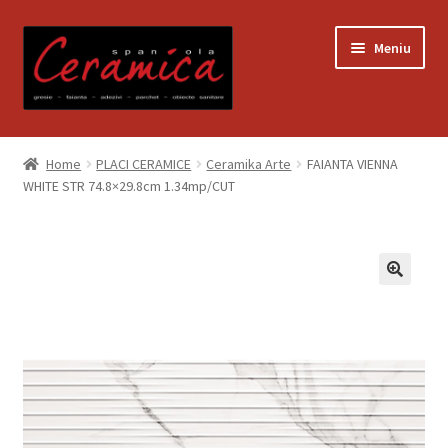
Sari
Sari
Meniu
la
la
navigare
conținut
Prima pagină
Home
PLACI CERAMICE
Ceramika Arte
FAIANTA VIENNA
WHITE STR 74.8×29.8cm 1.34mp/CUT
Blog
Contact
Contul meu
Coș
Despre noi