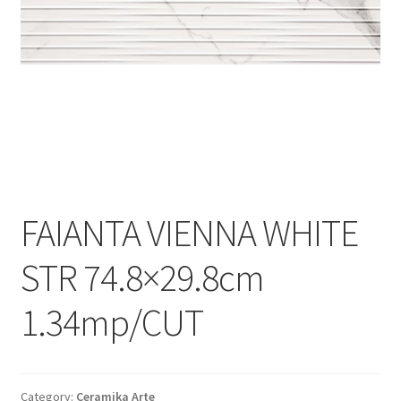
Informatii
Plata si Livrare
Politică de confidențialitate
Politica de cookie
Termeni si conditii
FAIANTA VIENNA WHITE
Magazin
STR 74.8×29.8cm
Plată
1.34mp/CUT
Category:
Ceramika Arte