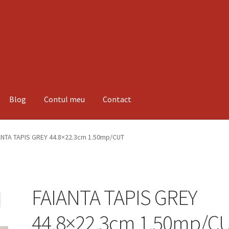
Blog
Contul meu
Contact
espre noi
Informatii
Magazin
Plată
ANTA TAPIS GREY 44.8×22.3cm 1.50mp/CUT
FAIANTA TAPIS GREY
44.8×22.3cm 1.50mp/C