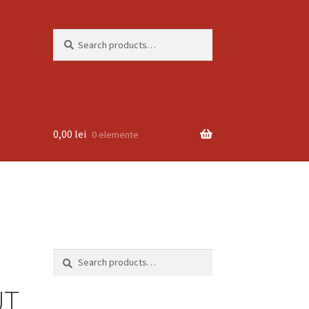
Search
Search
for:
0,00
lei
0 elemente
Search
Search
for:
UT