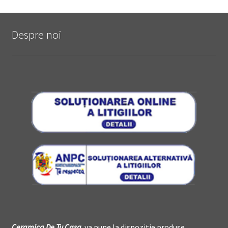
Despre noi
Ceramica De
T
u Casa
va pune la dispozitie produse