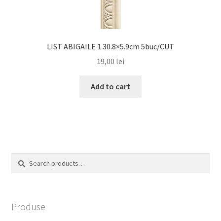
LIST ABIGAILE 1 30.8×5.9cm 5buc/CUT
19,00
lei
Add to cart
Search
Search
for:
Produse