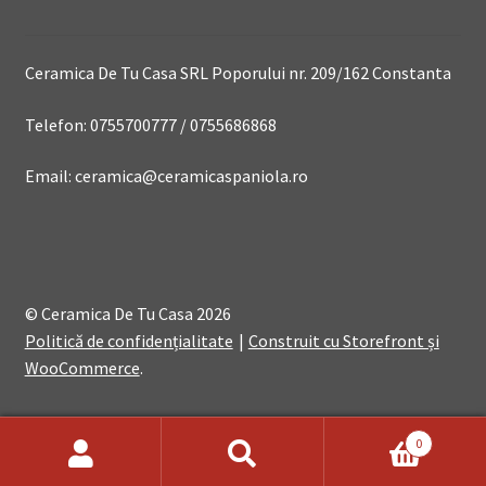
Ceramica De Tu Casa SRL Poporului nr. 209/162 Constanta
Telefon: 0755700777 / 0755686868
Email: ceramica@ceramicaspaniola.ro
© Ceramica De Tu Casa 2026
Politică de confidențialitate
Construit cu Storefront și
WooCommerce
.
0
Search
Search