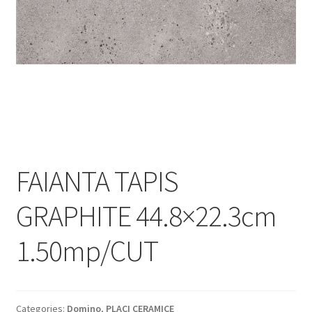
Informatii
Plata si Livrare
Politică de confidențialitate
Politica de cookie
Termeni si conditii
FAIANTA TAPIS
Magazin
GRAPHITE 44.8×22.3cm
Plată
1.50mp/CUT
Categories:
Domino
,
PLACI CERAMICE