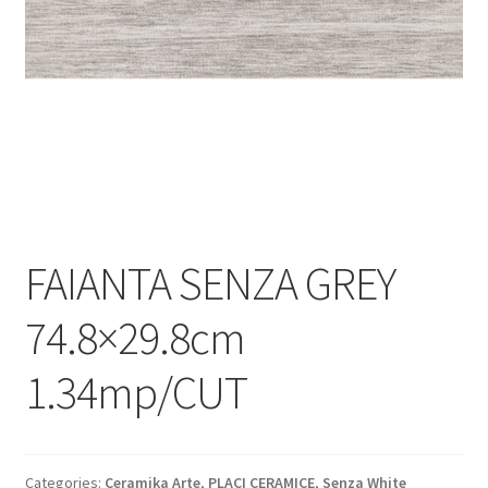
Informatii
Plata si Livrare
Politică de confidențialitate
Politica de cookie
Termeni si conditii
FAIANTA SENZA GREY
Magazin
74.8×29.8cm
Plată
1.34mp/CUT
Categories:
Ceramika Arte
,
PLACI CERAMICE
,
Senza White