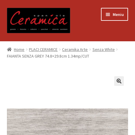
Sari
Sari
Meniu
la
la
navigare
conținut
Prima pagină
Home
PLACI CERAMICE
Ceramika Arte
Senza White
FAIANTA SENZA GREY 74.8×29.8cm 1.34mp/CUT
Blog
Contact
Contul meu
Coș
Despre noi