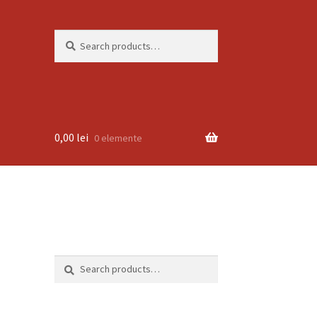
Search
Search
for:
0,00
lei
0 elemente
Search
Search
for: