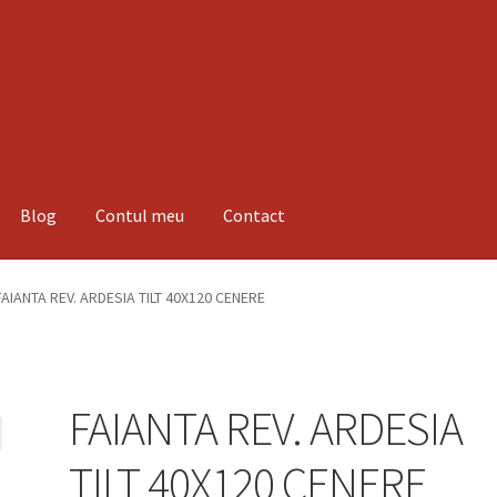
Blog
Contul meu
Contact
espre noi
Informatii
Magazin
Plată
FAIANTA REV. ARDESIA TILT 40X120 CENERE
FAIANTA REV. ARDESIA
TILT 40X120 CENERE