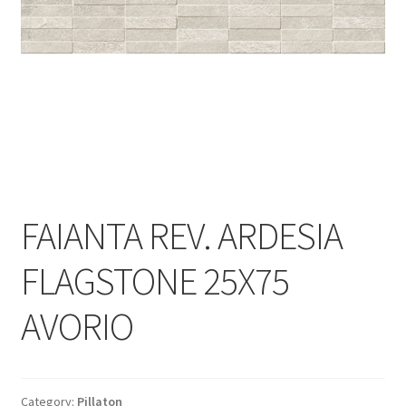
Informatii
Plata si Livrare
Politică de confidențialitate
Politica de cookie
Termeni si conditii
FAIANTA REV. ARDESIA
Magazin
FLAGSTONE 25X75
Plată
AVORIO
Category:
Pillaton