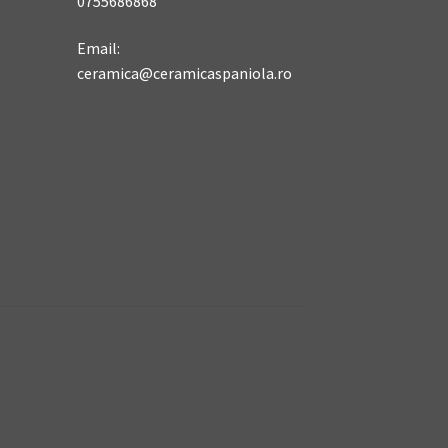
0755686868
Email:
ceramica@ceramicaspaniola.ro