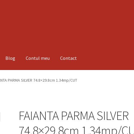
Blog
Contul meu
Contact
espre noi
Informatii
Magazin
Plată
ANTA PARMA SILVER 74.8×29.8cm 1.34mp/CUT
FAIANTA PARMA SILVER
74.8×29.8cm 1.34mp/C