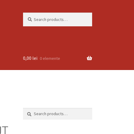
Search
Search
for:
0,00
lei
0 elemente
Search
Search
for:
UT