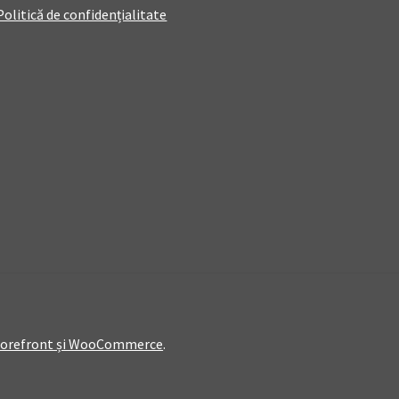
Politică de confidențialitate
Storefront și WooCommerce
.