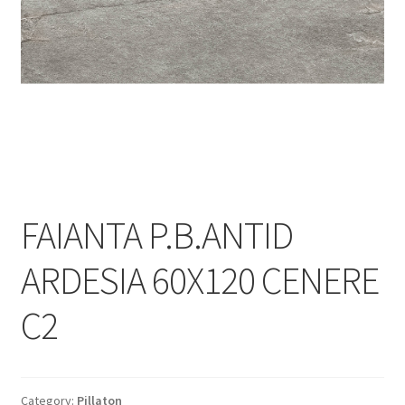
Informatii
Plata si Livrare
Politică de confidențialitate
Politica de cookie
Termeni si conditii
FAIANTA P.B.ANTID
Magazin
ARDESIA 60X120 CENERE
Plată
C2
Category:
Pillaton