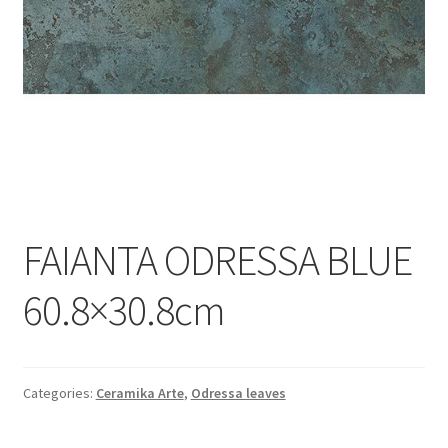
Informatii
Plata si Livrare
Politică de confidențialitate
Politica de cookie
Termeni si conditii
FAIANTA ODRESSA BLUE
Magazin
60.8×30.8cm
Plată
Categories:
Ceramika Arte
,
Odressa leaves