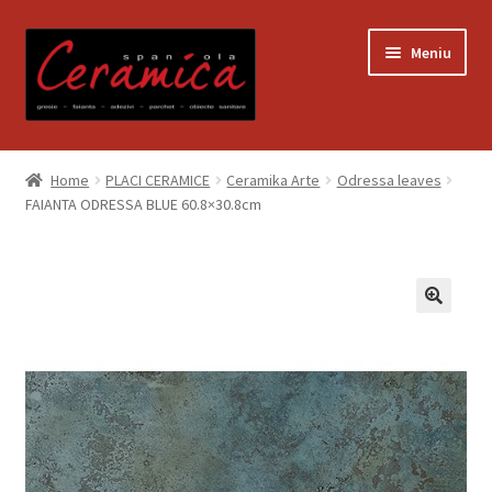
Sari
Sari
Meniu
la
la
navigare
conținut
Prima pagină
Home
PLACI CERAMICE
Ceramika Arte
Odressa leaves
FAIANTA ODRESSA BLUE 60.8×30.8cm
Blog
Contact
Contul meu
Coș
Despre noi