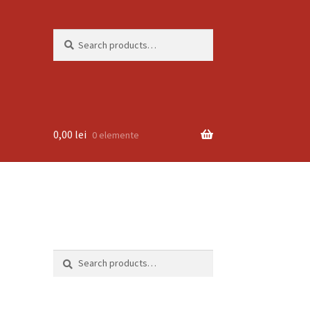
Search
Search
for:
0,00
lei
0 elemente
Search
Search
for: