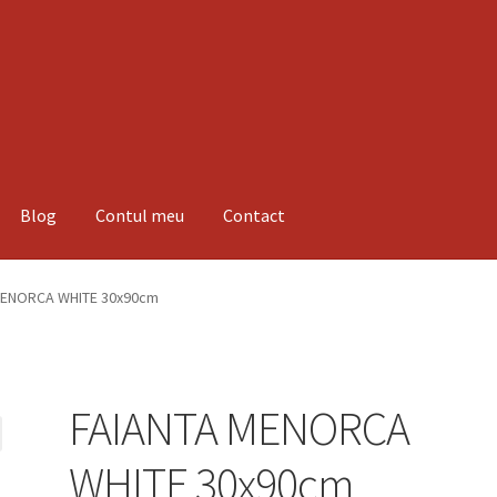
Blog
Contul meu
Contact
espre noi
Informatii
Magazin
Plată
MENORCA WHITE 30x90cm
FAIANTA MENORCA
WHITE 30x90cm