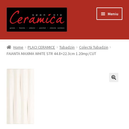
Sari
Sari
Meniu
la
la
navigare
conținut
Prima pagină
Home
PLACI CERAMICE
Tubadzin
Colectii Tubadzin
FAIANTA MAXIMA WHITE STR 44.8×22.3cm 1.20mp/CUT
Blog
Contact
Contul meu
Coș
Despre noi