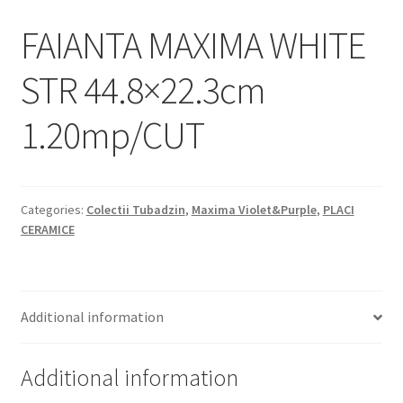
Informatii
FAIANTA MAXIMA WHITE
Plata si Livrare
STR 44.8×22.3cm
Politică de confidențialitate
1.20mp/CUT
Politica de cookie
Termeni si conditii
Categories:
Colectii Tubadzin
,
Maxima Violet&Purple
,
PLACI
CERAMICE
Magazin
Plată
Additional information
Additional information