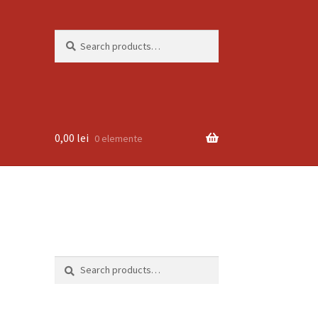
Search
Search
for:
0,00
lei
0 elemente
Search
Search
for: