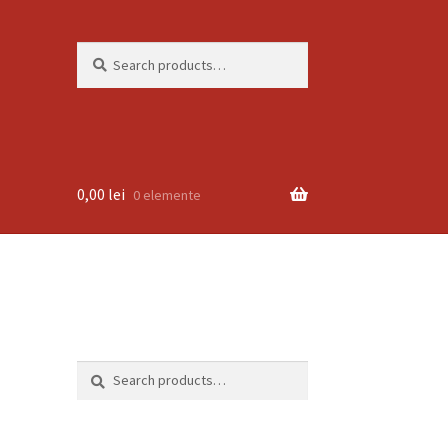
Search
Search
for:
0,00
lei
0 elemente
Search
Search
for: