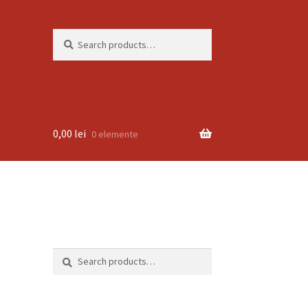
Search
Search
for:
0,00
lei
0 elemente
Search
Search
for: