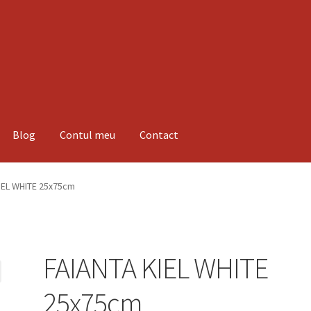
Blog
Contul meu
Contact
espre noi
Informatii
Magazin
Plată
IEL WHITE 25x75cm
FAIANTA KIEL WHITE
25x75cm