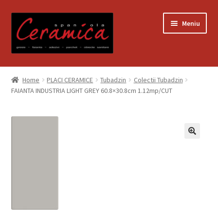
Sari
Sari
Meniu
la
la
navigare
conținut
Prima pagină
Home
PLACI CERAMICE
Tubadzin
Colectii Tubadzin
FAIANTA INDUSTRIA LIGHT GREY 60.8×30.8cm 1.12mp/CUT
Blog
Contact
Contul meu
Coș
Despre noi