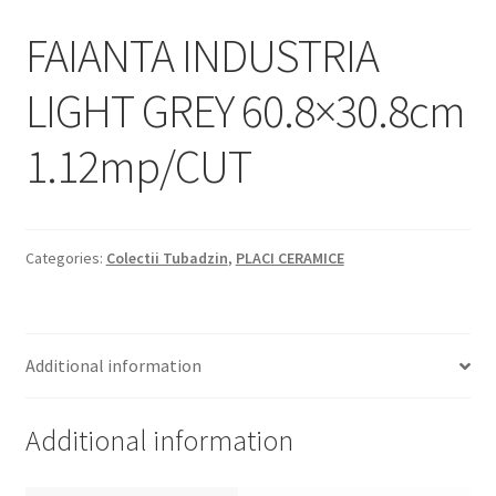
Informatii
FAIANTA INDUSTRIA
Plata si Livrare
LIGHT GREY 60.8×30.8cm
Politică de confidențialitate
1.12mp/CUT
Politica de cookie
Termeni si conditii
Categories:
Colectii Tubadzin
,
PLACI CERAMICE
Magazin
Plată
Additional information
Additional information