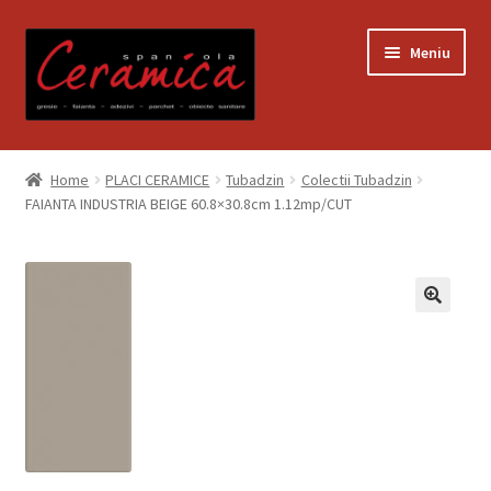
Sari
Sari
Meniu
la
la
navigare
conținut
Prima pagină
Home
PLACI CERAMICE
Tubadzin
Colectii Tubadzin
FAIANTA INDUSTRIA BEIGE 60.8×30.8cm 1.12mp/CUT
Blog
Contact
Contul meu
Coș
Despre noi