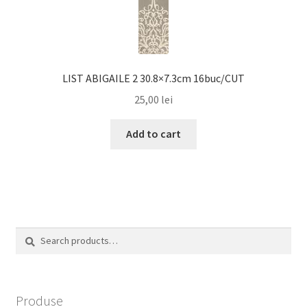
LIST ABIGAILE 2 30.8×7.3cm 16buc/CUT
25,00
lei
Add to cart
Search
Search
for:
Produse