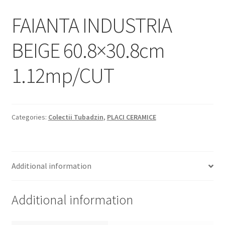
Informatii
FAIANTA INDUSTRIA
Plata si Livrare
BEIGE 60.8×30.8cm
Politică de confidențialitate
1.12mp/CUT
Politica de cookie
Termeni si conditii
Categories:
Colectii Tubadzin
,
PLACI CERAMICE
Magazin
Plată
Additional information
Additional information