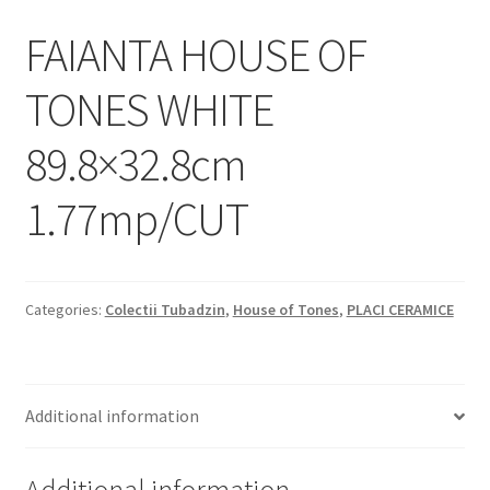
Informatii
FAIANTA HOUSE OF
Plata si Livrare
TONES WHITE
Politică de confidențialitate
89.8×32.8cm
Politica de cookie
1.77mp/CUT
Termeni si conditii
Magazin
Categories:
Colectii Tubadzin
,
House of Tones
,
PLACI CERAMICE
Plată
Additional information