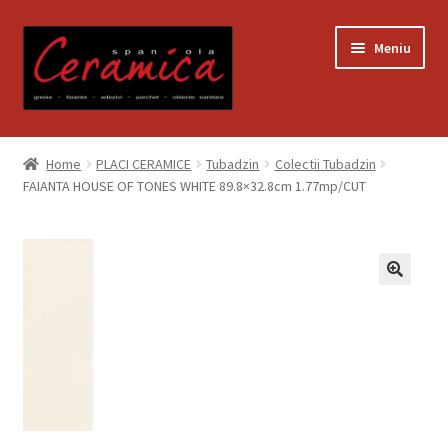
Sari
Sari
Meniu
la
la
navigare
conținut
Prima pagină
Home
PLACI CERAMICE
Tubadzin
Colectii Tubadzin
FAIANTA HOUSE OF TONES WHITE 89.8×32.8cm 1.77mp/CUT
Blog
Contact
Contul meu
Coș
Despre noi