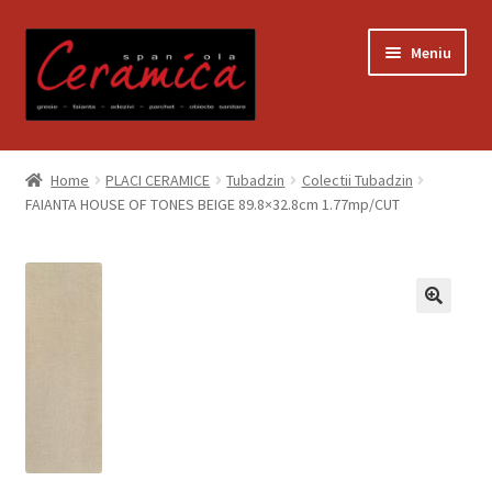
Sari
Sari
Meniu
la
la
navigare
conținut
Prima pagină
Home
PLACI CERAMICE
Tubadzin
Colectii Tubadzin
FAIANTA HOUSE OF TONES BEIGE 89.8×32.8cm 1.77mp/CUT
Blog
Contact
Contul meu
Coș
Despre noi