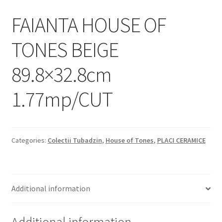
Informatii
FAIANTA HOUSE OF
Plata si Livrare
TONES BEIGE
Politică de confidențialitate
89.8×32.8cm
Politica de cookie
1.77mp/CUT
Termeni si conditii
Magazin
Categories:
Colectii Tubadzin
,
House of Tones
,
PLACI CERAMICE
Plată
Additional information