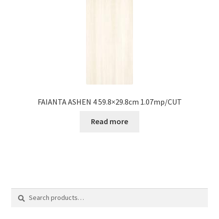
FAIANTA ASHEN 4 59.8×29.8cm 1.07mp/CUT
Read more
Search
Search
for: