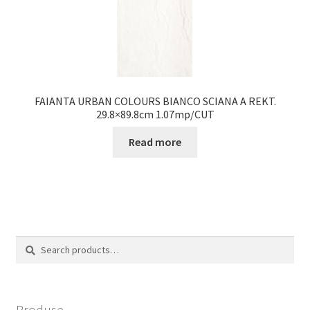
FAIANTA URBAN COLOURS BIANCO SCIANA A REKT.
29.8×89.8cm 1.07mp/CUT
Read more
Search
Search
for:
Produse