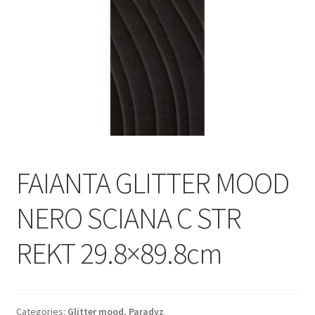
Informatii
Plata si Livrare
Politică de confidențialitate
Politica de cookie
Termeni si conditii
FAIANTA GLITTER MOOD
Magazin
NERO SCIANA C STR
Plată
REKT 29.8×89.8cm
Categories:
Glitter mood
,
Paradyz