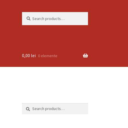
Search
Search
for:
0,00
lei
0 elemente
Search
Search
for: