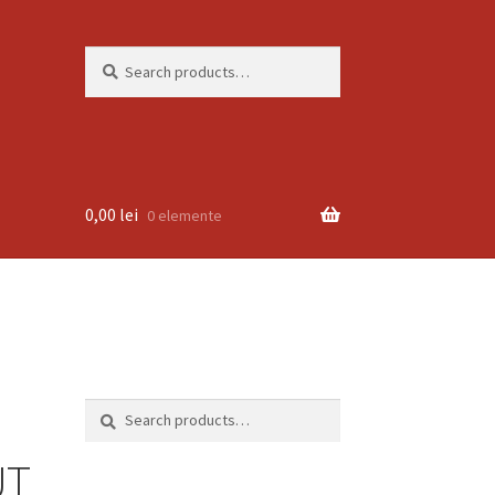
Search
Search
for:
0,00
lei
0 elemente
Search
Search
for:
UT