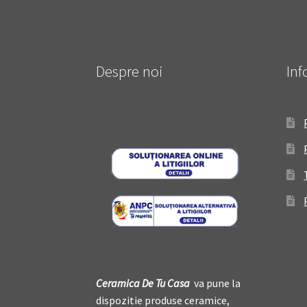
Despre noi
Inf
Ceramica De
T
u Casa
va pune la
dispozitie produse ceramice,