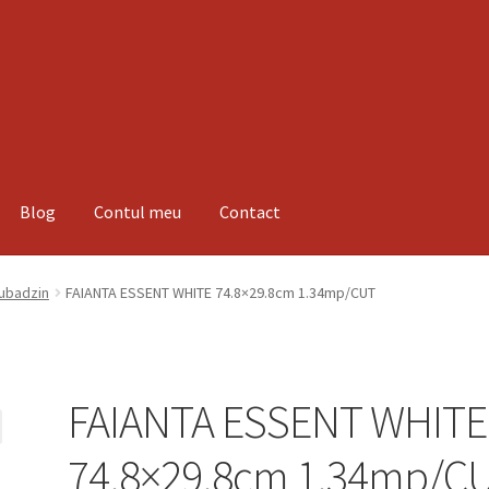
Blog
Contul meu
Contact
espre noi
Informatii
Magazin
Plată
Tubadzin
FAIANTA ESSENT WHITE 74.8×29.8cm 1.34mp/CUT
FAIANTA ESSENT WHITE
74.8×29.8cm 1.34mp/C