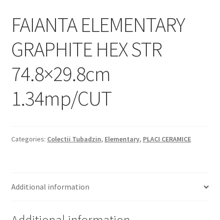
Informatii
FAIANTA ELEMENTARY
Plata si Livrare
GRAPHITE HEX STR
Politică de confidențialitate
74.8×29.8cm
Politica de cookie
1.34mp/CUT
Termeni si conditii
Magazin
Categories:
Colectii Tubadzin
,
Elementary
,
PLACI CERAMICE
Plată
Additional information