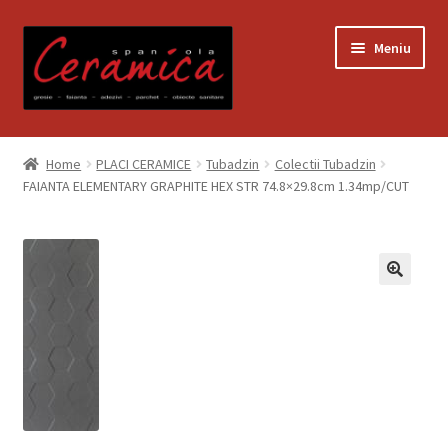
Sari
Sari
Meniu
la
la
navigare
conținut
Prima pagină
Home
PLACI CERAMICE
Tubadzin
Colectii Tubadzin
FAIANTA ELEMENTARY GRAPHITE HEX STR 74.8×29.8cm 1.34mp/CUT
Blog
Contact
Contul meu
Coș
Despre noi