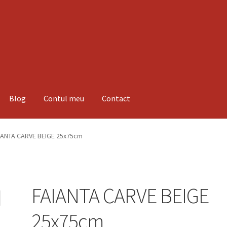
Blog
Contul meu
Contact
espre noi
Informatii
Magazin
Plată
IANTA CARVE BEIGE 25x75cm
FAIANTA CARVE BEIGE
25x75cm