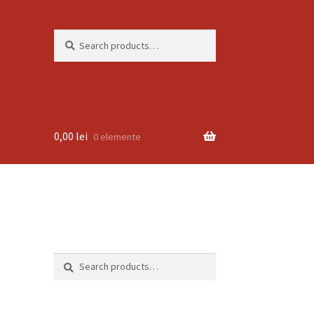
Search
Search
for:
0,00
lei
0 elemente
Search
Search
for: