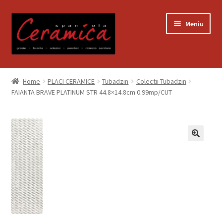
Sari
Sari
Meniu
la
la
navigare
conținut
Prima pagină
Home
PLACI CERAMICE
Tubadzin
Colectii Tubadzin
FAIANTA BRAVE PLATINUM STR 44.8×14.8cm 0.99mp/CUT
Blog
Contact
Contul meu
Coș
Despre noi