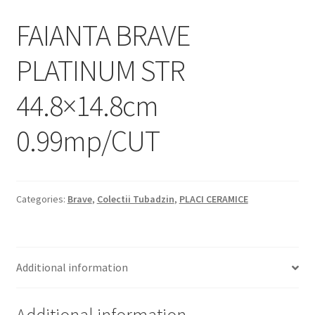
Informatii
FAIANTA BRAVE
Plata si Livrare
PLATINUM STR
Politică de confidențialitate
44.8×14.8cm
Politica de cookie
0.99mp/CUT
Termeni si conditii
Magazin
Categories:
Brave
,
Colectii Tubadzin
,
PLACI CERAMICE
Plată
Additional information